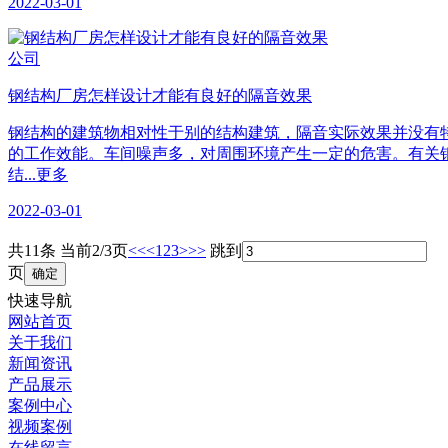
2022-03-01
公司
钢结构厂房怎样设计才能有良好的隔音效果
钢结构的建筑物相对性于别的结构建筑，隔音实际效果并没有
的工作效能。车间噪声多，对周围环境产生一定的危害。有关
结...更多
2022-03-01
共11条 当前2/3页
<<
<
1
2
3
>
>>
跳到
页
确定
快速导航
网站首页
关于我们
新闻资讯
产品展示
案例中心
视频案例
在线留言