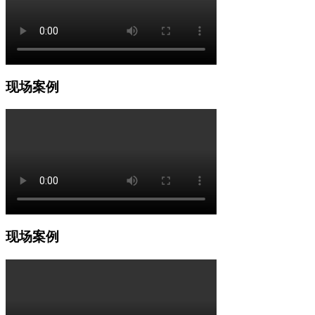
现场案例
现场案例