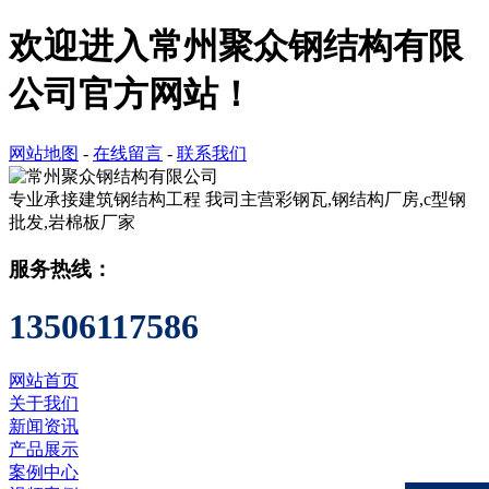
欢迎进入常州聚众钢结构有限
公司官方网站！
网站地图
-
在线留言
-
联系我们
专业承接建筑钢结构工程
我司主营彩钢瓦,钢结构厂房,c型钢
批发,岩棉板厂家
服务热线：
13506117586
网站首页
关于我们
新闻资讯
产品展示
案例中心