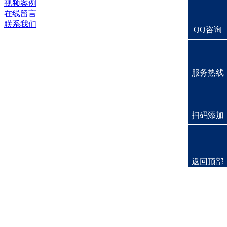
视频案例
在线留言
联系我们
QQ咨询
服务热线
扫码添加
返回顶部